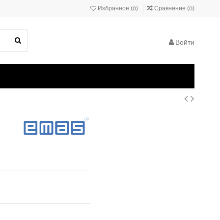
Избранное (
0
)
Сравнение (
0
)
Войти