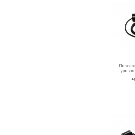
Поплавк
уровня
Ар