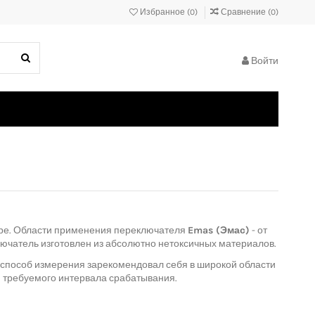
Избранное (
0
)
Сравнение (
0
)
Войти
аре. Области применения переключателя
Emas (Эмас)
- от
ючатель изготовлен из абсолютно нетоксичных материалов.
 способ измерения зарекомендовал себя в широкой области
и требуемого интервала срабатывания.