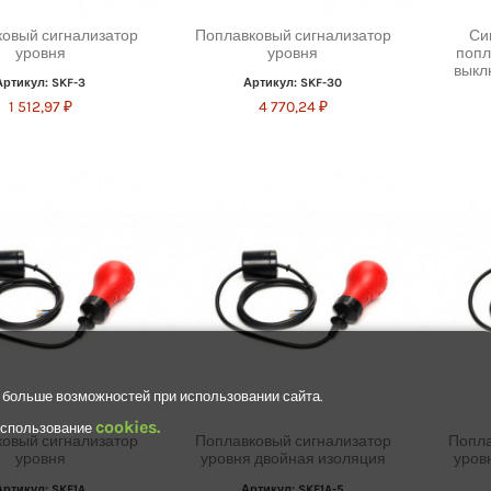
овый сигнализатор
Поплавковый сигнализатор
Си
уровня
уровня
попл
выкл
Артикул: SKF-3
Артикул: SKF-30
1 512,97 ₽
4 770,24 ₽
 больше возможностей при использовании сайта.
cookies.
 использование
овый сигнализатор
Поплавковый сигнализатор
Попла
уровня
уровня двойная изоляция
уров
Артикул: SKF1A
Артикул: SKF1A-5