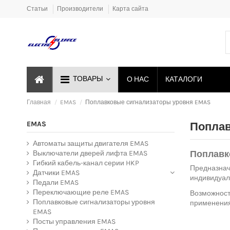
Статьи
Производители
Карта сайта
ТОВАРЫ
О НАС
КАТАЛОГИ
Главная
EMAS
Поплавковые сигнализаторы уровня EMAS
EMAS
Поплав
Автоматы защиты двигателя EMAS
Выключатели дверей лифта EMAS
Поплавк
Гибкий кабель-канал серии HKP
Предназнач
Датчики EMAS
индивидуал
Педали EMAS
Переключающие реле EMAS
Возможност
Поплавковые сигнализаторы уровня
применения.
EMAS
Посты управления EMAS