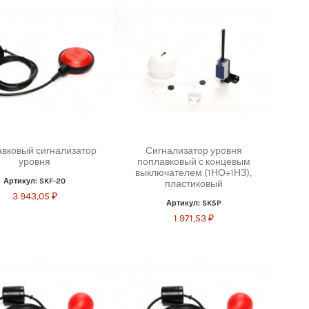
вковый сигнализатор
Сигнализатор уровня
уровня
поплавковый с концевым
выключателем (1НО+1НЗ),
Артикул: SKF-20
пластиковый
3 943,05 ₽
Артикул: SK5P
1 971,53 ₽