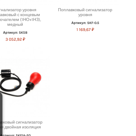
гнализатор уровня
Поплавковый сигнализатор
авковый с концевым
уровня
ючателем (1НО+1НЗ),
Артикул: SKF-0.5
медный
1 169,67 ₽
Артикул: SK5B
3 052,92 ₽
вковый сигнализатор
ня двойная изоляция
Артикул: SKF1A-20