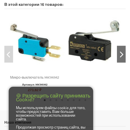
В этой категории 16 товаров:
Микро-выключатель MK1MIM2
Артикул: MK1MIM2
273,82 ₽
🍪 Разрещить сайту принимать
Cookie?
Мы используем файлы cookie для того,
чтобы предоставить Вам больше
возможностей при использовании
сайта.
Наша компания
Продолжая просмотр страниц сайта, вы