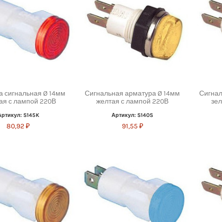
а сигнальная Ø 14мм
Сигнальная арматура Ø 14мм
Сигнал
ая с лампой 220В
желтая с лампой 220В
зел
Артикул: S145K
Артикул: S140S
80,92 ₽
91,55 ₽