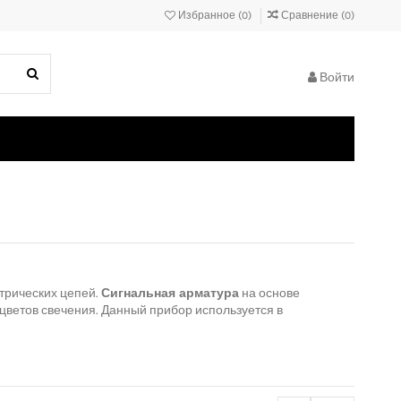
Избранное (
0
)
Сравнение (
0
)
Войти
трических цепей.
Сигнальная арматура
на основе
 цветов свечения. Данный прибор используется в