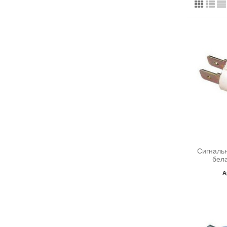
Сигнальн
бел
А