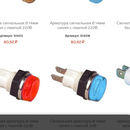
а сигнальная Ø 14мм
Арматура сигнальная Ø 14мм
Сигнал
ая с лампой 220В
синяя с лампой 220В
бе
Артикул: S145S
Артикул: S145M
80,92 ₽
80,92 ₽
ая арматура Ø 14мм
Сигнальная арматура Ø 14мм
Армату
ая с лампой 220В
синяя с лампой 24В
зел