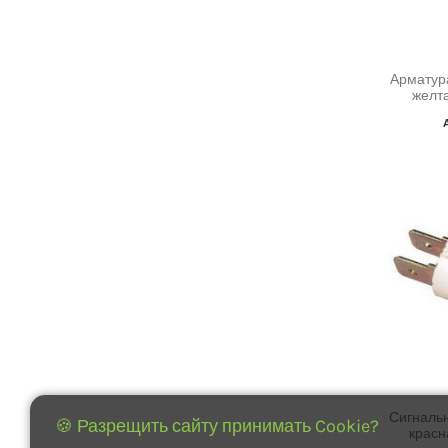
Арматур
желт
Сигнальн
🍪 Разрещить сайту принимать Cookie?
красн