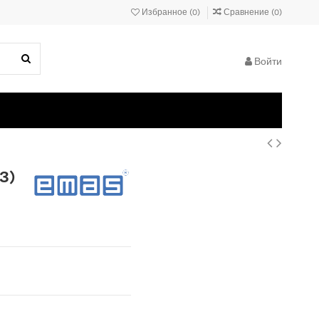
Избранное (
0
)
Сравнение (
0
)
Войти
З)