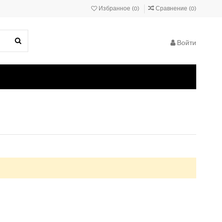
Избранное (
0
)
Сравнение (
0
)
Войти