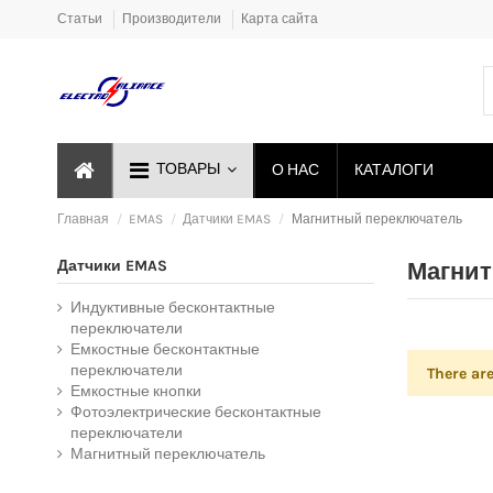
Статьи
Производители
Карта сайта
ТОВАРЫ
О НАС
КАТАЛОГИ
Главная
EMAS
Датчики EMAS
Магнитный переключатель
Датчики EMAS
Магнит
Индуктивные бесконтактные
переключатели
Емкостные бесконтактные
переключатели
There ar
Емкостные кнопки
Фотоэлектрические бесконтактные
переключатели
Магнитный переключатель