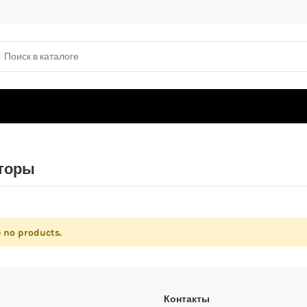
торы
e no products.
Контакты