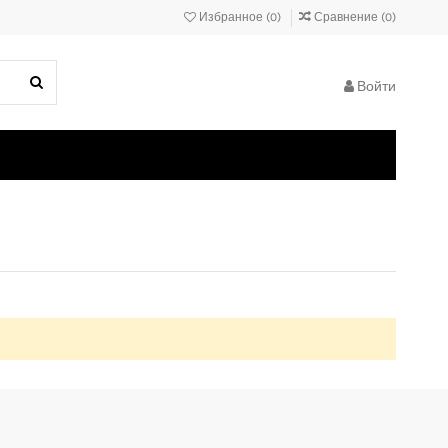
Избранное (
0
)
Сравнение (
0
)
Войти