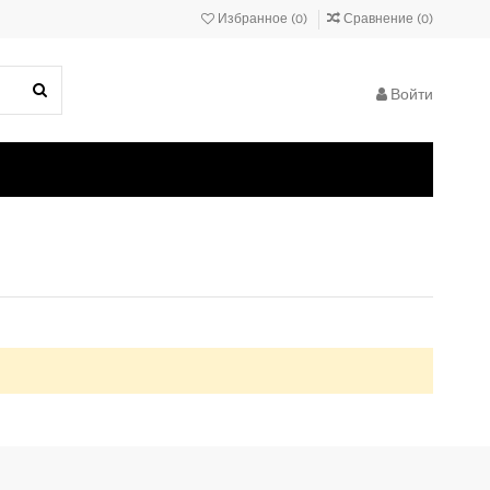
Избранное (
0
)
Сравнение (
0
)
Войти