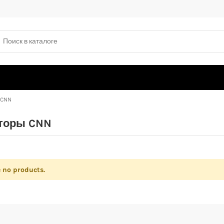
 CNN
торы CNN
e no products.