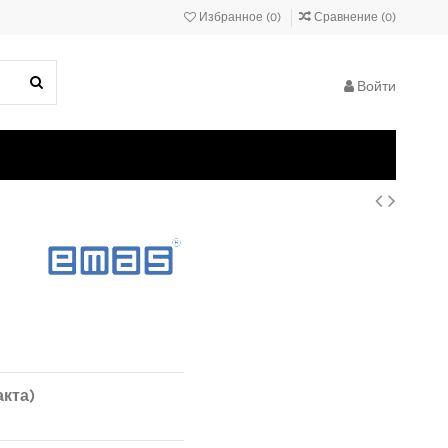
Избранное (
0
)
Сравнение (
0
)
Войти
акта)