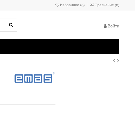
Избранное (
0
)
Сравнение (
0
)
Войти