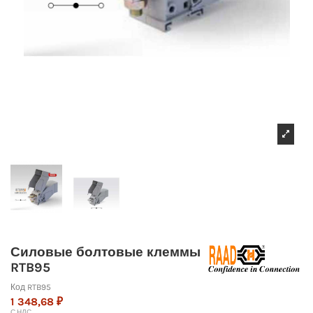
Силовые болтовые клеммы
RTB95
Код
RTB95
1 348,68 ₽
С НДС