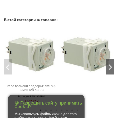
No reviews
В этой категории 16 товаров:
Реле времени с задержк. вкл. 0,3-
3 мин 12В AC-DC
Артикул: RZ1A1A03M-1
1 907,77 ₽
🍪 Разрещить сайту принимать
Cookie?
Мы используем файлы cookie для того,
чтобы предоставить Вам больше