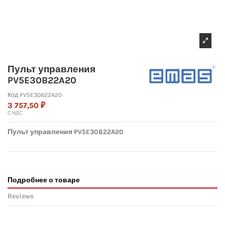
Пульт управления
PV5E30B22A20
Код
PV5E30B22A20
3 757,50 ₽
С НДС
Пульт управления PV5E30B22A20
Подробнее о товаре
Reviews
No reviews