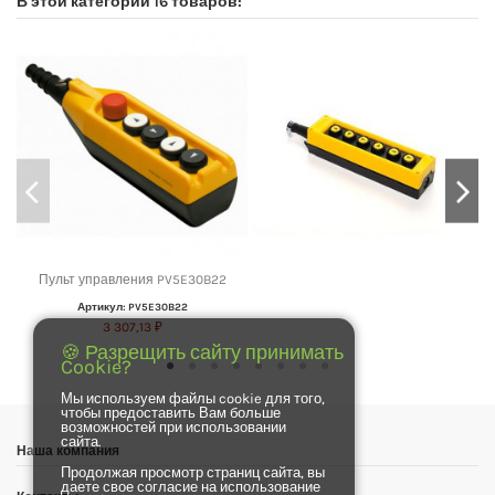
В этой категории 16 товаров:
Пульт управления PV5E30B22
Артикул: PV5E30B22
3 307,13 ₽
🍪 Разрещить сайту принимать
Cookie?
Мы используем файлы cookie для того,
чтобы предоставить Вам больше
возможностей при использовании
сайта.
Наша компания
Продолжая просмотр страниц сайта, вы
даете свое согласие на использование