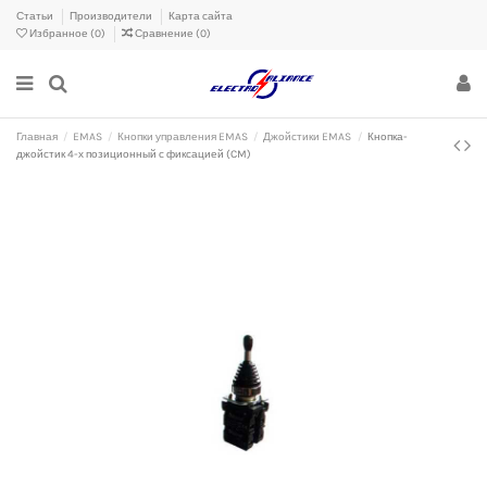
Статьи
Производители
Карта сайта
Избранное (
0
)
Сравнение (
0
)
Главная
EMAS
Кнопки управления EMAS
Джойстики EMAS
Кнопка-
джойстик 4-х позиционный с фиксацией (CM)