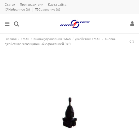
Статьи
Производители
Карта сайта
Избранное (
0
)
Сравнение (
0
)
Главная
EMAS
Кнопки управления EMAS
Джойстики EMAS
Кнопка-
джойстик 2-х позиционный с фиксацией (CP)