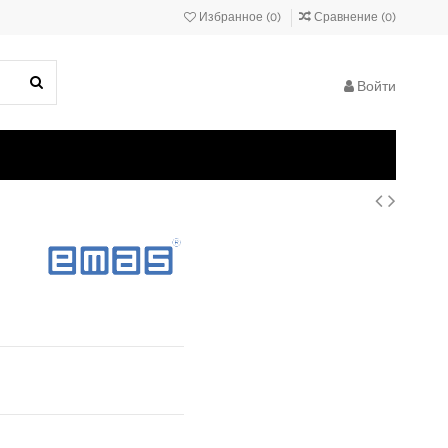
Избранное (
0
)
Сравнение (
0
)
Войти