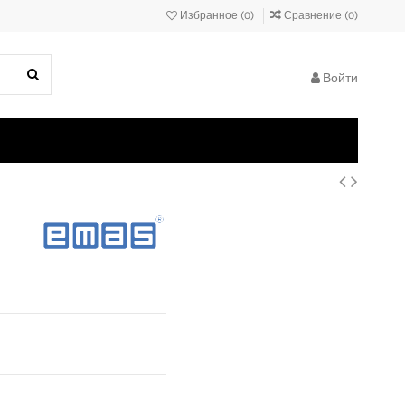
Избранное (
0
)
Сравнение (
0
)
Войти