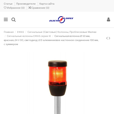
Статьи
Производители
Карта сайта
Избранное (
0
)
Сравнение (
0
)
Главная
EMAS
Сигнальные (Световые) Колонны, Проблесковые Маячки
Сигнальные колонны EMAS серии IK
Сигнальная колонна Ø 50 мм,
красная, 24 V DC, светодиод LED алюминиевое настенное соединение 100 мм,
с зуммером