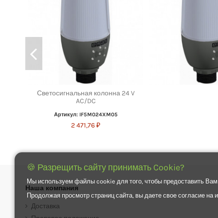
Светосигнальная колонна 24 V
AC/DC
Артикул: IF5M024XM05
2 471,76 ₽
🍪 Разрещить сайту принимать Cookie?
Мы используем файлы cookie для того, чтобы предоставить Вам
Наша компания
Продолжая просмотр страниц сайта, вы даете свое согласие на
Доставка