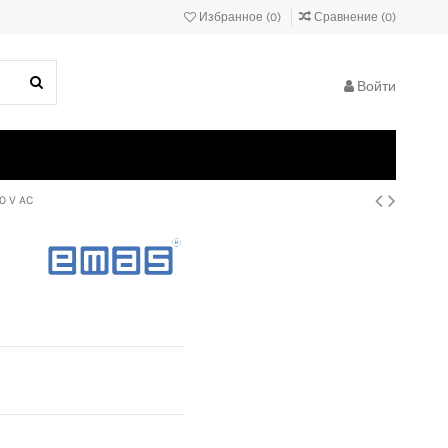
Избранное (
0
)
Сравнение (
0
)
Войти
0 V AC