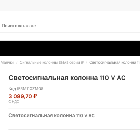
 Маячки
Сигнальные колонны EMAS серии IF
Светосигнальная колонна 11
Светосигнальная колонна 110 V AC
Код
IF5M110ZM05
3 089,70 ₽
С НДС
Светосигнальная колонна 110 V AC