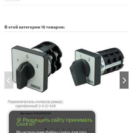
No reviews
В этой категории 16 товаров:
Переключатель полюсов реверс.
однофазный (1-0-2) 40А
Артикул: PS040KD134
🍪 Разрещить сайту принимать
1 565,29 ₽
Cookie?
Мы используем файлы cookie для того,