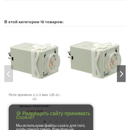
No reviews
В этой категории 16 товаров:
Реле времени 0,3-3 мин 12В AC-
DC
Артикул: RZ1A2C03M-1
2 162,79 ₽
🍪 Разрещить сайту принимать
Cookie?
Мы используем файлы cookie для того,
чтобы предоставить Вам больше