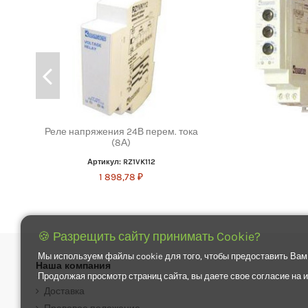
Реле напряжения 24В перем. тока
(8А)
Артикул: RZ1VK112
1 898,78 ₽
🍪 Разрещить сайту принимать Cookie?
Мы используем файлы cookie для того, чтобы предоставить Вам
Наша компания
Продолжая просмотр страниц сайта, вы даете свое согласие на
Доставка