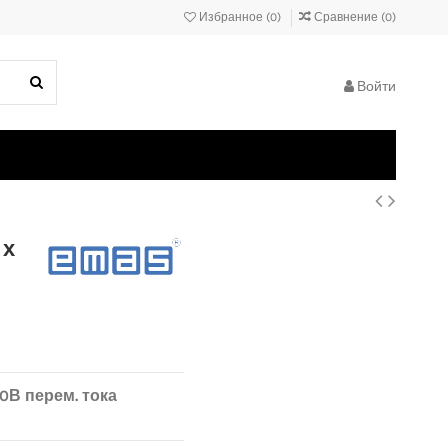
Избранное (
0
)
Сравнение (
0
)
Войти
 х
0В перем. тока