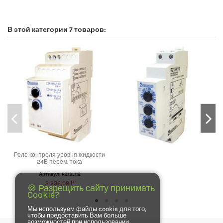
No reviews
В этой категории 7 товаров:
Реле контроля уровня жидкости
24В перем. тока
Артикул: RZ1SL112
2 336,08 ₽
🍪 Разрещить сайту принимать
Cookie?
Мы используем файлы cookie для того,
чтобы предоставить Вам больше
возможностей при использовании