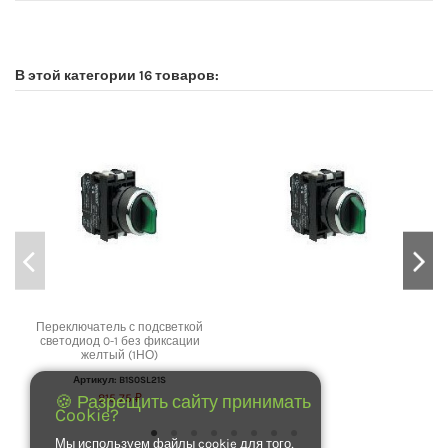
No reviews
В этой категории 16 товаров:
Переключатель с подсветкой
светодиод 0-1 без фиксации
желтый (1НО)
Артикул: B1S0SL21S
815,75 ₽
🍪 Разрещить сайту принимать
Cookie?
Мы используем файлы cookie для того,