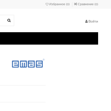
Избранное (
0
)
Сравнение (
0
)
Войти