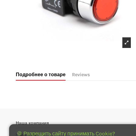
Подробнее о товаре
Reviews
No reviews
Наша компания
🍪 Разрещить сайту принимать Cookie?
Доставка