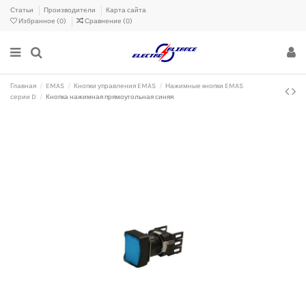
Статьи
Производители
Карта сайта
Избранное (
0
)
Сравнение (
0
)
Главная
EMAS
Кнопки управления EMAS
Нажимные кнопки EMAS
серии D
Кнопка нажимная прямоугольная синяя