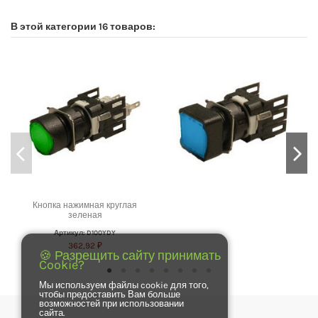
В этой категории 16 товаров:
Кнопка нажимная круглая
зеленая
Артикул: D100YDY
362,92 ₽
🍪 Разрещить сайту принимать
Cookie?
Мы используем файлы cookie для того,
чтобы предоставить Вам больше
возможностей при использовании
сайта.