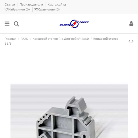
Статьи
Производители
Карта сайта
Избранное (
0
)
Сравнение (
0
)
Главная
RAAD
Концевой стопор (на Дин-рейку) RAAD
Концевой стопор
EB/3