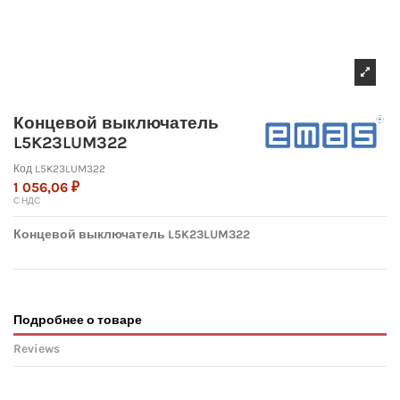
Концевой выключатель
L5K23LUM322
Код
L5K23LUM322
1 056,06 ₽
С НДС
Концевой выключатель L5K23LUM322
Подробнее о товаре
Reviews
No reviews