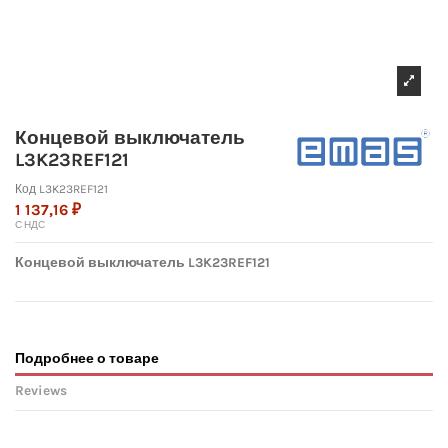
Концевой выключатель
L3K23REF121
Код
L3K23REF121
1 137,16 ₽
С НДС
Концевой выключатель L3K23REF121
Подробнее о товаре
Reviews
No reviews