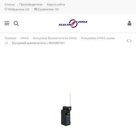
Статьи
Производители
Карта сайта
Избранное (
0
)
Сравнение (
0
)
Главная
EMAS
Концевые Выключатели EMAS
Концевики EMAS серии
L3
Концевой выключатель L3K23REF121