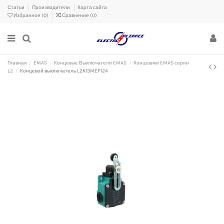
Статьи
Производители
Карта сайта
Избранное (
0
)
Сравнение (
0
)
Главная
EMAS
Концевые Выключатели EMAS
Концевики EMAS серии
L2
Концевой выключатель L2K13MEP124