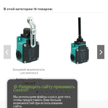
В этой категории 16 товаров:
Концевой выключатель
L2K13MEM124
Артикул: L2K13MEM124
1 780,26 ₽
🍪 Разрещить сайту принимать
Cookie?
Мы используем файлы cookie для того,
чтобы предоставить Вам больше
возможностей при использовании
сайта.