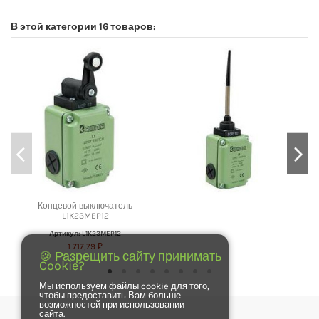
В этой категории 16 товаров:
Концевой выключатель
L1K23MEP12
Артикул: L1K23MEP12
1 717,79 ₽
🍪 Разрещить сайту принимать
Cookie?
Мы используем файлы cookie для того,
чтобы предоставить Вам больше
возможностей при использовании
сайта.