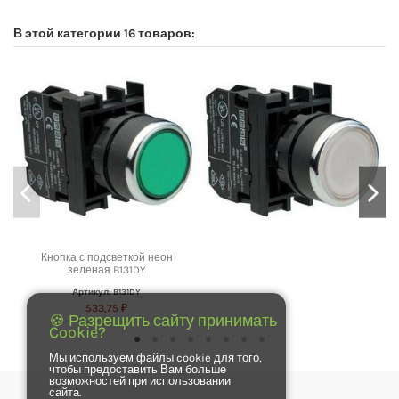
В этой категории 16 товаров:
Кнопка с подсветкой неон
зеленая B131DY
Артикул: B131DY
533,75 ₽
🍪 Разрещить сайту принимать
Cookie?
Мы используем файлы cookie для того,
чтобы предоставить Вам больше
возможностей при использовании
сайта.