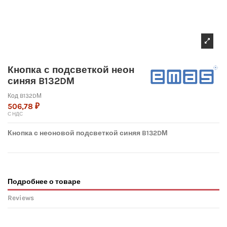
Кнопка с подсветкой неон
синяя B132DМ
Код
B132DМ
506,78 ₽
С НДС
Кнопка с неоновой подсветкой синяя B132DМ
Подробнее о товаре
Reviews
No reviews