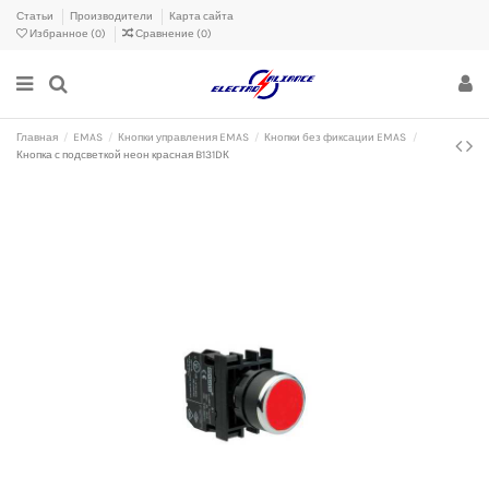
Статьи
Производители
Карта сайта
Избранное (
0
)
Сравнение (
0
)
Главная
EMAS
Кнопки управления EMAS
Кнопки без фиксации EMAS
Кнопка с подсветкой неон красная B131DК