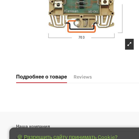
Подробнее о товаре
Reviews
No reviews
Наша компания
🍪 Разрещить сайту принимать Cookie?
Доставка