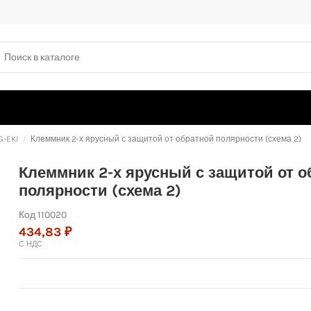
G-EKI
Клеммник 2-х ярусный с защитой от обратной полярности (схема 2)
Клеммник 2-х ярусный с защитой от 
полярности (схема 2)
Код
110020
434,83 ₽
С НДС