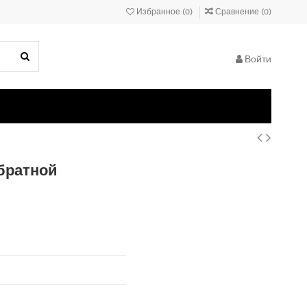
Избранное (
0
)
Сравнение (
0
)
Войти
обратной