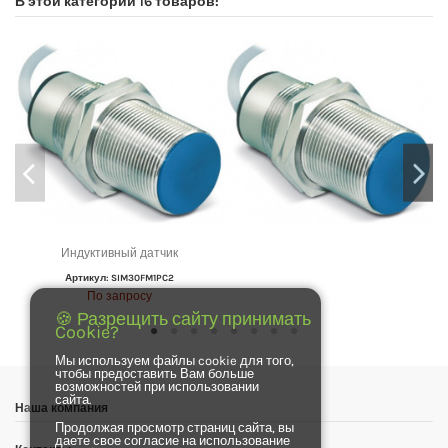
В этой категории 16 товаров:
Индуктивный датчик
Артикул: SIM30FM1PC2
По запросу
🍪 Разрещить сайту принимать
Cookie?
Мы используем файлы cookie для того,
чтобы предоставить Вам больше
возможностей при использовании
сайта.
Наша компания
Продолжая просмотр страниц сайта, вы
даете свое согласие на использование