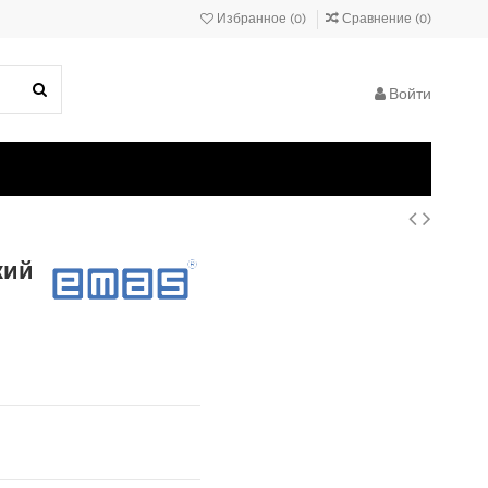
Избранное (
0
)
Сравнение (
0
)
Войти
кий